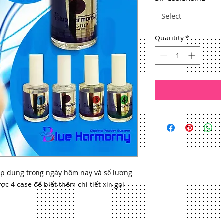
Select
Quantity
*
áp dụng trong ngày hôm nay và số lượng
c 4 case để biết thêm chi tiết xin gọi