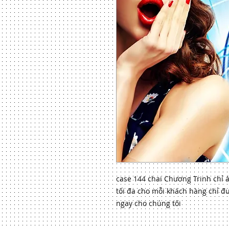
case 144 chai Chương Trinh chỉ 
tối đa cho mỗi khách hàng chỉ đượ
ngay cho chúng tôi