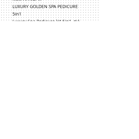
LUXURY GOLDEN SPA PEDICURE
5in1
Luxury Spa Pedicure kit 5in1, giá
chỉ $2.75/box cho case 200 box,
Free Ship từ 2 case trở lên.
Sản phẩm spa pedicure cao cấp,
sang trọng nhất thị trường hiện
nay.
Mong rằng với dòng sản phẩm mới
này sẽ tăng thêm thu nhập tới quý
anh chị, xin liên hệ
©
2013 Venus Beauty System
Webmaster Login