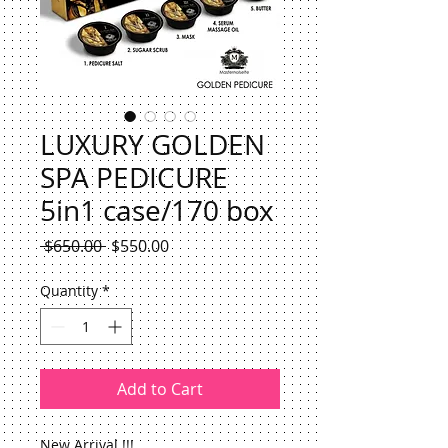
LUXURY GOLDEN
SPA PEDICURE
5in1 case/170 box
Regular
Sale
 $650.00 
$550.00
Price
Price
Quantity
*
Add to Cart
New Arrival !!!